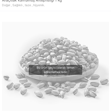
Anaçıtlak Kavrulmuş Antepfıstığı 1 Kğ
Doğal , Sağlıklı , taze , hijyenik.