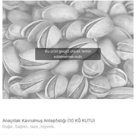
Anaçıtlak Kavrulmuş Antepfıstığı (10 KĞ KUTU)
Doğal , Sağlıklı , taze , hijyenik.