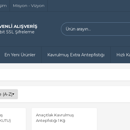
işim
Misyon - Vizyon
VENLİ ALIŞVERİŞ
 bit SSL Şifreleme
En Yeni Ürünler
Kavrulmuş Extra Antepfıstığı
Hızlı 
uş
Anaçıtlak Kavrulmuş
 KUTU)
Antepfıstığı 1 Kğ