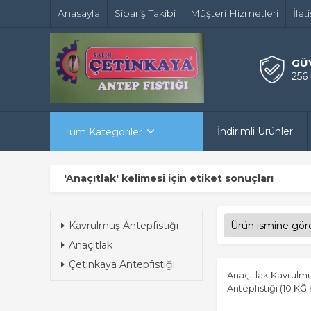
Anasayfa
Sipariş Takibi
Müşteri Hizmetleri
İlet
GÜ
256
İndirimli Ürünler
Tüm Kategoriler
'Anaçıtlak' kelimesi için etiket sonuçları
Kavrulmuş Antepfıstığı
Anaçıtlak
Çetinkaya Antepfıstığı
Anaçıtlak Kavrulm
Antepfıstığı (10 KĞ