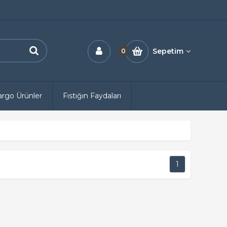
Sepetim
0
Kargo Ürünler
Fıstığın Faydaları
1